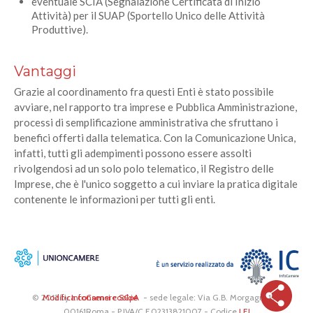
eventuale SCIA (Segnalazione Certificata di Inizio
Attività) per il SUAP (Sportello Unico delle Attività
Produttive).
Vantaggi
Grazie al coordinamento fra questi Enti è stato possibile
avviare, nel rapporto tra imprese e Pubblica Amministrazione,
processi di semplificazione amministrativa che sfruttano i
benefici offerti dalla telematica. Con la Comunicazione Unica,
infatti, tutti gli adempimenti possono essere assolti
rivolgendosi ad un solo polo telematico, il Registro delle
Imprese, che è l'unico soggetto a cui inviare la pratica digitale
contenente le informazioni per tutti gli enti.
© 2012 by
Modifica consensi cookie
InfoCamere SCpA
- sede legale: Via G.B. Morgagni,13 -
00161Roma - P.IVA/C.F.02313821007 - Codice
LEI