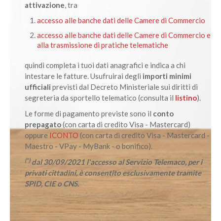
attivazione
, tra
accesso alle banche dati delle Camere di Commercio
accesso alle banche dati delle Camere di Commercio e
alla trasmissione di pratiche telematiche
quindi completa i tuoi dati anagrafici e indica a chi
intestare le fatture. Usufruirai degli
importi minimi
ufficiali
previsti dal Decreto Ministeriale sui diritti di
segreteria da sportello telematico (consulta il
listino
).
Le forme di pagamento previste sono il
conto
prepagato
(con carta di credito Visa - Mastercard)
oppure
ICONTO
(con carta di credito Visa - Mastercard -
Maestro - VPay - MyBank - o bonifico).
(*)
dal 30/09/2021 l'accesso al Servizio Telemaco, per i
privati cittadini, è consentito esclusivamente tramite
SPID, CIE o CNS.