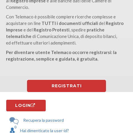
al
Registro Imprese
e alle banche dati delle Camere di
Commercio.
Con Telemaco è possibile compiere ricerche complesse e
acquistare on line
TUTTI i documenti ufficiali
del
Registro
Imprese
e del
Registro Protesti
, spedire
pratiche
telematiche
di Comunicazione Unica, di deposito bilanci,
ed effettuare ulteriori adempimenti.
Per diventare utente Telemaco occorre registrarsi: la
registrazione, semplice e guidata, è gratuita.
REGISTRATI
LOGIN
Recupera la password
Hai dimenticato la user-id?