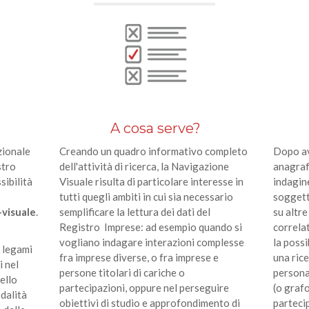
A cosa serve?
izionale
Creando un quadro informativo completo
Dopo av
stro
dell'attività di ricerca, la Navigazione
anagrafi
sibilità
Visuale risulta di particolare interesse in
indagine
tutti quegli ambiti in cui sia necessario
soggett
-visuale
.
semplificare la lettura dei dati del
su altr
Registro Imprese: ad esempio quando si
correlat
vogliano indagare interazioni complesse
la possi
i legami
fra imprese diverse, o fra imprese e
una ric
i nel
persone titolari di cariche o
persona
ello
partecipazioni, oppure nel perseguire
(o grafo
odalità
obiettivi di studio e approfondimento di
partecip