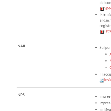
del con
Spec
Istruzi
al d.m.
registr
Istr
INAIL
Sul por
Traccia
Inv
INPS
impres
impres
coltiva