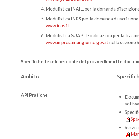
Modulistica
INAIL
, per la domanda d'iscrizione
Modulistica
INPS
per la domanda di iscrizione
www.inps.it
Modulistica
SUAP
: le indicazioni per la trasm
www.impresainungiorno.gov.it
nella sezione 
Specifiche tecniche: copie dei provvedimenti e docume
Ambito
Specific
API Pratiche
Docum
softwar
Specifi
Spec
Serviz
Man