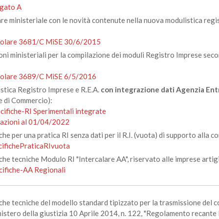
egato A
are ministeriale con le novità contenute nella nuova modulistica reg
colare 3681/C MiSE 30/6/2015
ioni ministeriali per la compilazione dei moduli Registro Imprese sec
colare 3689/C MiSE 6/5/2016
stica Registro Imprese e R.E.A.
con integrazione dati Agenzia Ent
 di Commercio):
cifiche-RI Sperimentali integrate
iazioni al 01/04/2022
che per una pratica RI senza dati per il R.I. (vuota) di supporto alla 
cifichePraticaRIvuota
iche tecniche Modulo RI "Intercalare AA", riservato alle imprese arti
cifiche-AA Regionali
che tecniche del modello standard tipizzato per la trasmissione del 
nistero della giustizia 10 Aprile 2014, n. 122, "Regolamento recante 