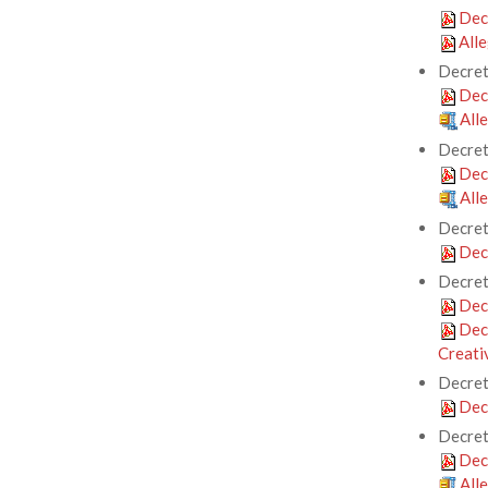
Dec
All
Decre
Dec
All
Decret
Dec
All
Decret
Dec
Decret
Dec
Decr
Creativ
Decret
Dec
Decret
Dec
All