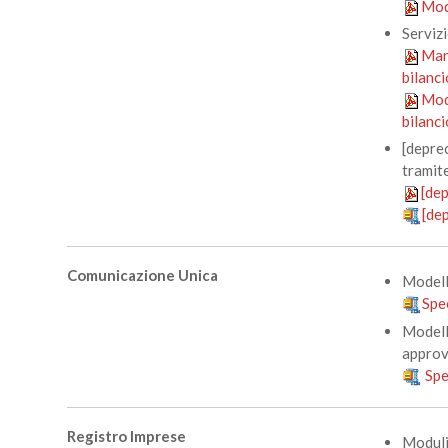
Mod
Servizi
Manu
bilanci
Modu
bilanci
[deprec
tramit
[de
[de
Comunicazione Unica
Model
Spe
Model
approv
Spe
Registro Imprese
Moduli