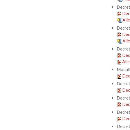
Decret
Dec
All
Decret
Dec
All
Decret
Dec
All
Moduli
Dec
Decret
Dec
Decret
Dec
Decret
Dec
Decret