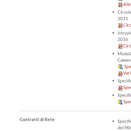
All
Circol
2015
Cir
Istruz
2016
Cir
Moduli
Camere
Spe
Var
Specifi
Spe
Specif
Spe
Contratti di Rete
Specifi
del Mi